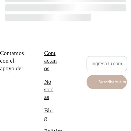
Contamos 
Cont
Newsletter
con el 
actan
apoyo de:
os
No
Suscríbete a nue
sotr
as
Blo
g