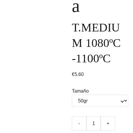
a
T.MEDIU
M 1080ºC
-1100ºC
€5.60
Tamaño
-
+