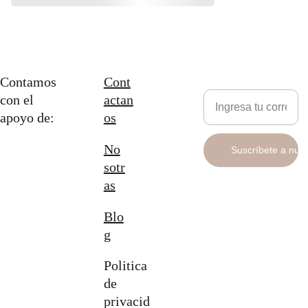
Contamos 
Cont
Newsletter
con el 
actan
apoyo de:
os
No
Suscríbete a nue
sotr
as
Blo
g
Politica 
de 
privacid