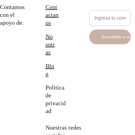
Contamos 
Cont
Newsletter
con el 
actan
apoyo de:
os
No
Suscríbete a nue
sotr
as
Blo
g
Politica 
de 
privacid
ad
Nuestras redes 