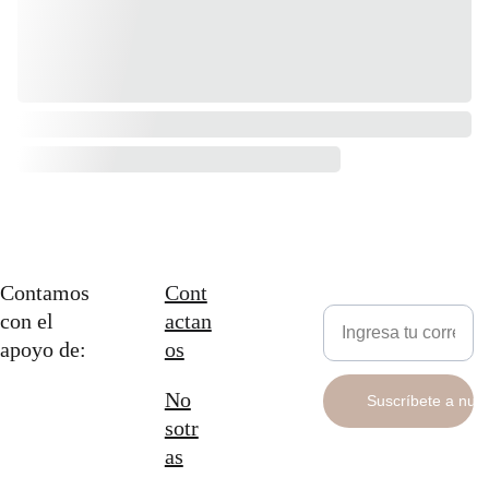
Contamos 
Cont
Newsletter
con el 
actan
apoyo de:
os
No
Suscríbete a nue
sotr
as