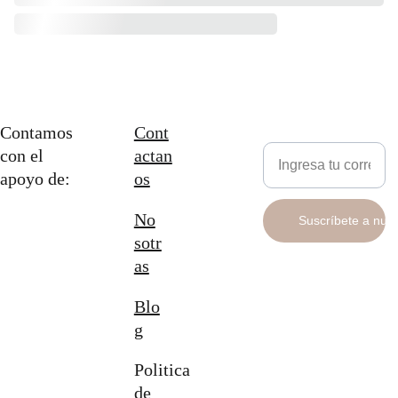
Contamos 
Cont
Newsletter
con el 
actan
apoyo de:
os
No
Suscríbete a nue
sotr
as
Blo
g
Politica 
de 