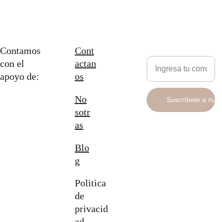
Contamos 
Cont
Newsletter
con el 
actan
apoyo de:
os
No
Suscríbete a nue
sotr
as
Blo
g
Politica 
de 
privacid
ad