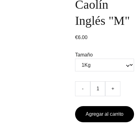
Caolín
Inglés "M"
€6.00
Tamaño
-
+
Agregar al carrito