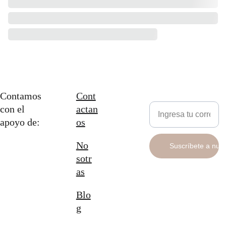
Contamos 
Cont
Newsletter
con el 
actan
apoyo de:
os
No
Suscríbete a nue
sotr
as
Blo
g